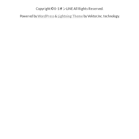
Copyright © 0-1オンLINE All Rights Reserved.
Powered by
WordPress
&
Lightning Theme
by Vektor,Inc. technology.