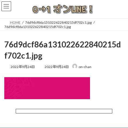
コ
ナ
ン
ビ
テ
ゲ
ン
ー
HOME
76d9dcf86a131022622840215df702c1.jpg
ツ
シ
76d9dcf86a131022622840215df702c1.jpg
へ
ョ
ス
ン
76d9dcf86a131022622840215d
キ
に
ッ
移
f702c1.jpg
プ
動
最
2022年9月24日
2022年9月24日
on-chan
終
更
新
日
時
: