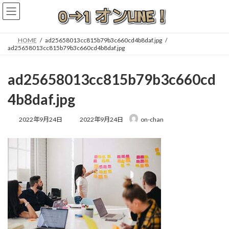
コ
ナ
ン
ビ
テ
ゲ
ン
ー
HOME
ad25658013cc815b79b3c660cd4b8daf.jpg
ツ
シ
ad25658013cc815b79b3c660cd4b8daf.jpg
へ
ョ
ス
ン
ad25658013cc815b79b3c660cd
キ
に
ッ
移
4b8daf.jpg
プ
動
最
2022年9月24日
2022年9月24日
on-chan
終
更
新
日
時
: