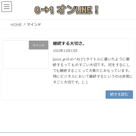
コ
ナ
ン
ビ
テ
ゲ
ン
ー
HOME
マインド
ツ
シ
へ
ョ
ス
ン
継続する大切さ。
キ
に
マインド
2022年11月13日
ッ
移
プ
動
[post_grid id="421"] タイトルに書いたように継
続するって ものすごい大切です。 何をするにし
ても継続することって大事だとおもっています。
特にビジネスにおいて継続するというのは非常に
すごく大切です。 […]
続きを読む