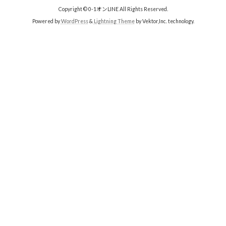
Copyright © 0-1オンLINE All Rights Reserved.
Powered by
WordPress
&
Lightning Theme
by Vektor,Inc. technology.