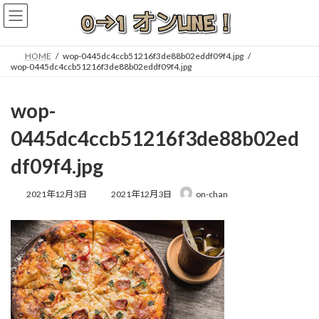
コ
ナ
ン
ビ
テ
ゲ
ン
ー
HOME
wop-0445dc4ccb51216f3de88b02eddf09f4.jpg
ツ
シ
wop-0445dc4ccb51216f3de88b02eddf09f4.jpg
へ
ョ
ス
ン
wop-
キ
に
ッ
移
0445dc4ccb51216f3de88b02ed
プ
動
df09f4.jpg
最
2021年12月3日
2021年12月3日
on-chan
終
更
新
日
時
: