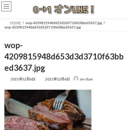
コ
ナ
ン
ビ
テ
ゲ
ン
ー
HOME
wop-4209815948d653d3d3710f63bbed3637.jpg
ツ
シ
wop-4209815948d653d3d3710f63bbed3637.jpg
へ
ョ
ス
ン
wop-
キ
に
ッ
移
4209815948d653d3d3710f63bb
プ
動
ed3637.jpg
最
2021年12月6日
2021年12月6日
on-chan
終
更
新
日
時
: