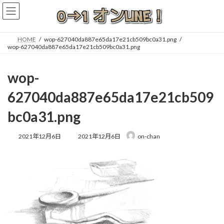
コ
ナ
ン
ビ
テ
ゲ
ン
ー
HOME
wop-627040da887e65da17e21cb509bc0a31.png
ツ
シ
wop-627040da887e65da17e21cb509bc0a31.png
へ
ョ
ス
ン
wop-
キ
に
ッ
移
627040da887e65da17e21cb509
プ
動
bc0a31.png
最
2021年12月6日
2021年12月6日
on-chan
終
更
新
日
時
: